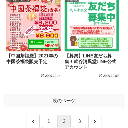
【中国茶福袋】2021年の
【募集】LINE友だち募
中国茶福袋販売予定
集！武谷清風堂LINE公式
アカウント
2020.12.14
2020.12.09
次のページ
前
次
1
2
3