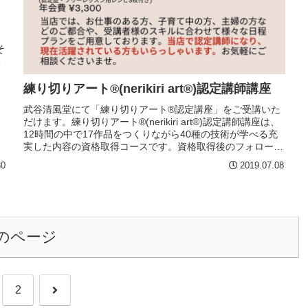
そ
練
練り切りアート®(nerikiri art®)認定講師講座
武谷清風堂にて「練り切りアート®認定講座」をご受講いた
だけます。練り切りアート®(nerikiri art®)認定講師講座は、
12時間の中で17作品をつくりながら40種の技術が学べる充
実した内容の資格取得コースです。資格取得後のフォローア
ップ講座なども充実しております。
30
2019.07.08
のページ
次
2