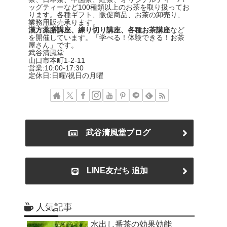
ッグティーなど100種類以上のお茶を取り扱ってお
ります。各種ギフト、販促商品、お茶の卸売り、
業務用販売承ります。
漢方薬膳講座、練り切り講座、各種お茶講座
など
を開催しています。「学べる！体験できる！お茶
屋さん」です。
武谷清風堂
山口市本町1-2-11
営業:10:00-17:30
定休日:日曜/祝日の月曜
武谷清風堂ブログ
LINE友だち 追加
人気記事
水出し番茶の効果効能