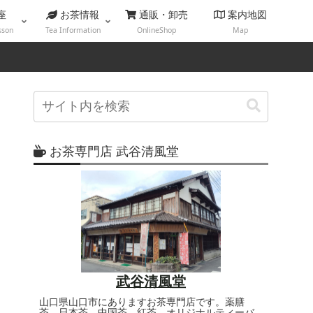
座
お茶情報
通販・卸売
案内地図
sson
Tea Information
OnlineShop
Map
お茶専門店 武谷清風堂
武谷清風堂
山口県山口市にありますお茶専門店です。薬膳
茶、日本茶、中国茶、紅茶、オリジナルティーバ