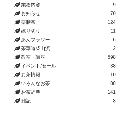
業務内容
9
お知らせ
70
薬膳茶
124
練り切り
11
あんフラワー
6
茶華道柴山流
2
教室・講座
598
イベント/セール
38
お茶情報
10
いろんなお茶
88
お茶辞典
141
雑記
8