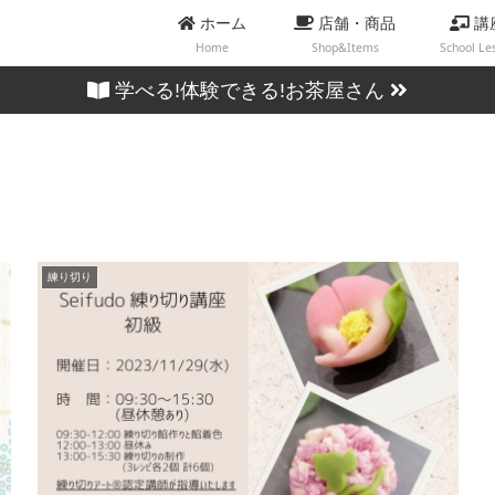
ホーム
店舗・商品
講
Home
Shop&Items
School Le
学べる!体験できる!お茶屋さん
練り切り