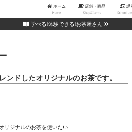
ホーム
店舗・商品
講
Home
Shop&Items
School Le
学べる!体験できる!お茶屋さん
ー
レンドしたオリジナルのお茶です。
オリジナルのお茶を使いたい･･･