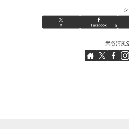
シ
X
Facebook
0
武谷清風