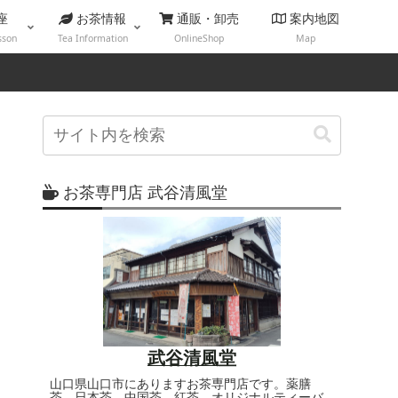
座
お茶情報
通販・卸売
案内地図
sson
Tea Information
OnlineShop
Map
お茶専門店 武谷清風堂
武谷清風堂
山口県山口市にありますお茶専門店です。薬膳
茶、日本茶、中国茶、紅茶、オリジナルティーバ