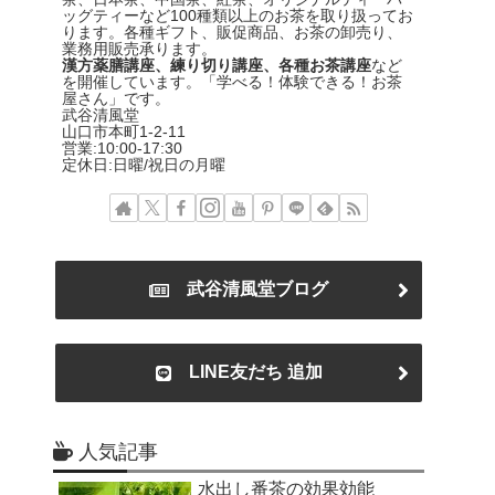
ッグティーなど100種類以上のお茶を取り扱ってお
ります。各種ギフト、販促商品、お茶の卸売り、
業務用販売承ります。
漢方薬膳講座、練り切り講座、各種お茶講座
など
を開催しています。「学べる！体験できる！お茶
屋さん」です。
武谷清風堂
山口市本町1-2-11
営業:10:00-17:30
定休日:日曜/祝日の月曜
武谷清風堂ブログ
LINE友だち 追加
人気記事
水出し番茶の効果効能