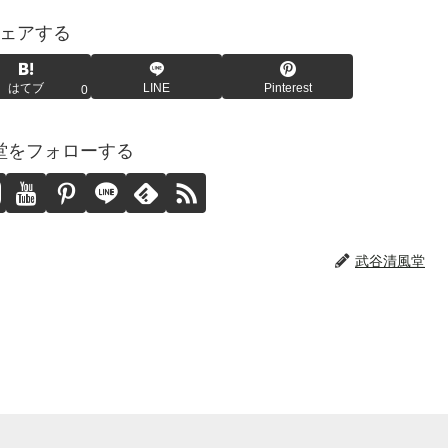
ェアする
はてブ
LINE
Pinterest
0
堂をフォローする
武谷清風堂