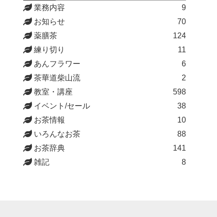
業務内容
9
お知らせ
70
薬膳茶
124
練り切り
11
あんフラワー
6
茶華道柴山流
2
教室・講座
598
イベント/セール
38
お茶情報
10
いろんなお茶
88
お茶辞典
141
雑記
8