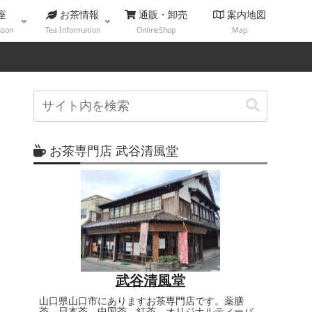
座
お茶情報
通販・卸売
案内地図
sson
Tea Information
OnlineShop
Map
お茶専門店 武谷清風堂
武谷清風堂
山口県山口市にありますお茶専門店です。薬膳
茶、日本茶、中国茶、紅茶、オリジナルティーバ