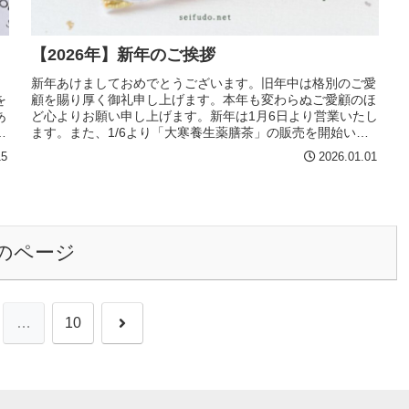
【2026年】新年のご挨拶
、
新年あけましておめでとうございます。旧年中は格別のご愛
を
顧を賜り厚く御礼申し上げます。本年も変わらぬご愛顧のほ
あ
ど心よりお願い申し上げます。新年は1月6日より営業いたし
こ
ます。また、1/6より「大寒養生薬膳茶」の販売を開始いた
します。※LINE友...
15
2026.01.01
のページ
次
…
10
へ