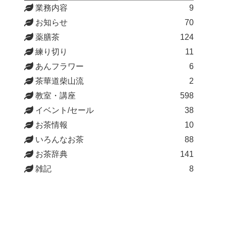
業務内容
9
お知らせ
70
薬膳茶
124
練り切り
11
あんフラワー
6
茶華道柴山流
2
教室・講座
598
イベント/セール
38
お茶情報
10
いろんなお茶
88
お茶辞典
141
雑記
8