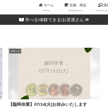
ホーム
店舗・商品
講
Home
Shop&Items
School Le
学べる!体験できる!お茶屋さん
お知らせ
【臨時休業】07/14(火)お休みいたします