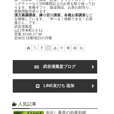
ッグティーなど100種類以上のお茶を取り扱ってお
ります。各種ギフト、販促商品、お茶の卸売り、
業務用販売承ります。
漢方薬膳講座、練り切り講座、各種お茶講座
など
を開催しています。「学べる！体験できる！お茶
屋さん」です。
武谷清風堂
山口市本町1-2-11
営業:10:00-17:30
定休日:日曜/祝日の月曜
武谷清風堂ブログ
LINE友だち 追加
人気記事
水出し番茶の効果効能