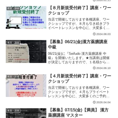
2026.01.15
開催できない日もあり、日程的にこれ以
上の講座やワークショップを開催するこ
【８月新規受付終了】講座・ワー
教室・講座
とが困難な状況となってお...
クショップ
当店で開催しております各種講座、ワー
クショップですが、８月も引き続きプラ
イベートレッスンを中心に、大変多くの
ご予約をいただいております。併せて夏
2024.08.03
季休暇や当店都合により講座を開催でき
ない日がございます。日程的にこれ以上
【募集】06/21(金)漢方薬膳講座
教室・講座
の講座やワークショップを...
中級
06/21(金)に『Seifudo 漢方薬膳講座 中
級』を開催いたします。★当講座は開催
が決定しておりますので、１名様からお
申し込みいただけます。■Seifudo 漢方薬
2024.06.10
膳講座 中級■開催日：2024年6月21日
(金)13:00～15:00...
【４月新規受付終了】講座・ワー
教室・講座
クショップ
当店で開催しております各種講座、ワー
クショップですが、４月もプライベート
レッスンを中心に、大変多くのご予約を
いただいております。当店都合で講座を
2026.04.04
開催できない日もあり、日程的にこれ以
上の講座やワークショップを開催するこ
【募集】07/15(金)【満員】 漢方
教室・講座
とが困難な状況となってお...
薬膳講座 マスター