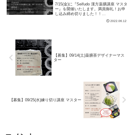
7/15(金)に『Seifudo 漢方薬膳講座 マスタ
ー』を開催いたします。満員御礼！お申
し込み締め切りました！！
※『7/16(土)-7/17(日)漢方薬膳講座2days
2022.06.12
レッスン』の2日目7/17(日)のマスターは
空きがございます。★当講座...
【募集】09/14(土)薬膳茶デザイナーマス
ター
【募集】09/25(水)練り切り講座 マスター