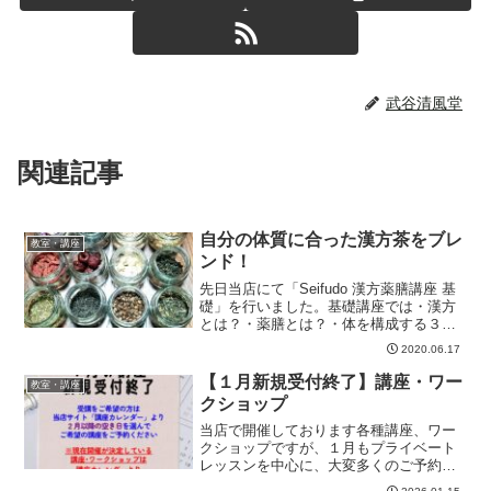
武谷清風堂
関連記事
自分の体質に合った漢方茶をブレ
教室・講座
ンド！
先日当店にて「Seifudo 漢方薬膳講座 基
礎」を行いました。基礎講座では・漢方
とは？・薬膳とは？・体を構成する３つ
の要素・自分の体質を知る・体調を整え
2020.06.17
るお茶などを漢方インストラクター・薬
膳セラピーインストラクターが作ったテ
【１月新規受付終了】講座・ワー
教室・講座
キストやスライ...
クショップ
当店で開催しております各種講座、ワー
クショップですが、１月もプライベート
レッスンを中心に、大変多くのご予約を
いただいております。当店都合で講座を