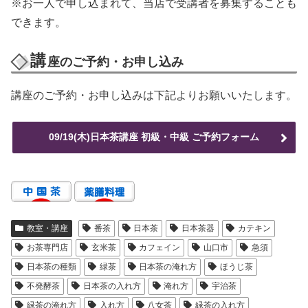
※お一人で申し込まれて、当店で受講者を募集することも
できます。
講
座のご予約・お申し込み
講座のご予約・お申し込みは下記よりお願いいたします。
09/19(木)日本茶講座 初級・中級 ご予約フォーム
教室・講座
番茶
日本茶
日本茶器
カテキン
お茶専門店
玄米茶
カフェイン
山口市
急須
日本茶の種類
緑茶
日本茶の淹れ方
ほうじ茶
不発酵茶
日本茶の入れ方
淹れ方
宇治茶
緑茶の淹れ方
入れ方
八女茶
緑茶の入れ方