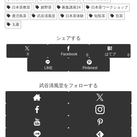
日本茶教室
嬉野茶
募集講座24
日本茶ワークショップ
鹿児島茶
武谷清風堂
日本茶体験
知覧茶
煎茶
玉露
シェアする
X
Facebook
はてブ
0
0
LINE
Pinterest
武谷清風堂をフォローする