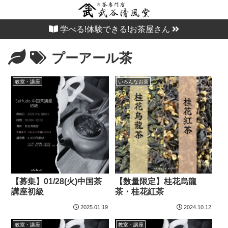
学べる!体験できる!お茶屋さん
プーアール茶
教室・講座
いろんなお茶
【募集】01/28(火)中国茶
【数量限定】桂花烏龍
講座初級
茶・桂花紅茶
2025.01.19
2024.10.12
教室・講座
教室・講座