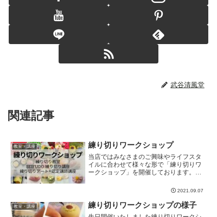
武谷清風堂
関連記事
練り切りワークショップ
教室・講座
当店ではみなさまのご興味やライフスタ
イルに合わせて様々な形で「練り切りワ
ークショップ」を開催しております。気
軽に練り切りを体験してみたい!武谷清風
堂練り切り教室！！餡作りから本格的に
2021.09.07
練り切りを学びたい!練り切りの技術や知
識が欲しい!教室を開...
練り切りワークショップの様子
教室・講座
先日開催いたしました練り切りワークシ