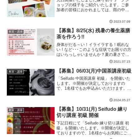
ョップの様子をご紹介いたします。ご参
加者の皆様におかれましては、雨の中ご
来店いただきまことにありがとうござい
ました。今回は夏をテーマに「向日葵」
2023.07.09
と「団扇」の練り切りを作りました。今
回は小さな細工が多い作品...
【募集】8/25(水) 残暑の養生薬膳
教室・講座
茶を作ろう!!
身体がだる～い！イライラする！眠れな
い ! など･･･このような症状でお困りの方
はいらっしゃいませんか？夏の暑さで陽
気を浴びた私たちの身体は余分な熱がこ
2021.07.15
もった状態です。さらにこれから秋に向
かい気温と気圧の変化による体調不良も
【募集】06/03(月)中国茶講座初級
教室・講座
顕在化してきます...
「Seifudo 中国茶講座 初級」 を開催いた
します。※開催が決定しておりますの
で、1名様でもお申込みいただけます。■
開催日：2024/06/03(月) 10:00～12:00■場
所：武谷清風堂■受講条件：どなたでもご
2024.05.27
受講いただけます。■...
【募集】10/31(月) Seifudo 練り
教室・講座
切り講座 初級 開催
下記日程にて「Seifudo 練り切り講座 初
級」を開催いたします。※開催が決定し
ておりますので、1名様からお気軽にご参
加いただけます。■開催日：10/31(月)