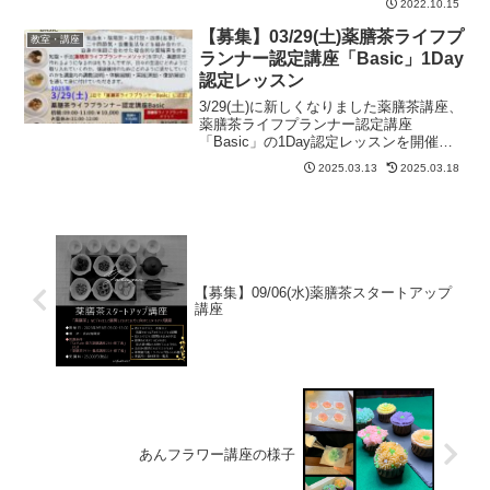
2022.10.15
09:00～15:00頃(昼休憩あり)09:00-11:30
練り切り餡作り...
【募集】03/29(土)薬膳茶ライフプ
教室・講座
ランナー認定講座「Basic」1Day
認定レッスン
3/29(土)に新しくなりました薬膳茶講座、
薬膳茶ライフプランナー認定講座
「Basic」の1Day認定レッスンを開催い
たします。この講座は薬膳茶ライフプラ
2025.03.13
2025.03.18
ンナー認定講座「Basic」の「初級」・
「中級」・「上級」・「認定」を1日でご
受講いた...
【募集】09/06(水)薬膳茶スタートアップ
講座
あんフラワー講座の様子