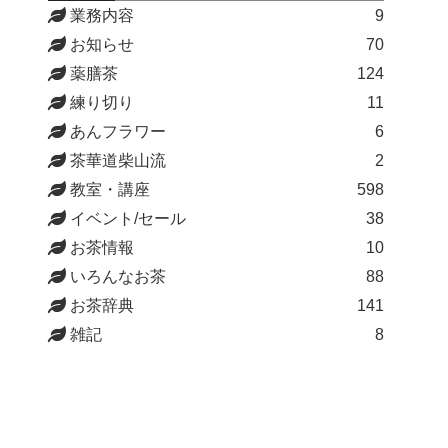
業務内容
9
お知らせ
70
薬膳茶
124
練り切り
11
あんフラワー
6
茶華道柴山流
2
教室・講座
598
イベント/セール
38
お茶情報
10
いろんなお茶
88
お茶辞典
141
雑記
8