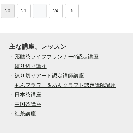
次
20
21
…
24
へ
主な講座、レッスン
・
薬膳茶ライフプランナー®認定講座
・
練り切り講座
・
練り切りアート認定講師講座
・
あんフラワー＆あんクラフト認定講師講座
・
日本茶講座
・
中国茶講座
・
紅茶講座