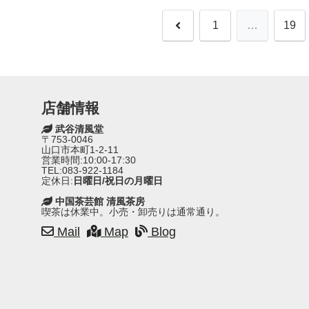
前
1
…
19
へ
店舗情報
武谷清風堂
〒753-0046
山口市本町1-2-11
営業時間:10:00-17:30
TEL:083-922-1184
定休日:
日曜日/祝日の月曜日
中国茶芸館 清風茶房
喫茶は休業中。小売・卸売りは通常通り。
Mail
Map
Blog