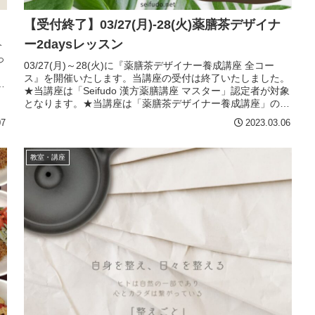
【受付終了】03/27(月)-28(火)薬膳茶デザイナ
ー2daysレッスン
介
っ
03/27(月)～28(火)に『薬膳茶デザイナー養成講座 全コー
、
ス』を開催いたします。当講座の受付は終了いたしました。
こ
★当講座は「Seifudo 漢方薬膳講座 マスター」認定者が対象
となります。★当講座は「薬膳茶デザイナー養成講座」の初
級・...
07
2023.03.06
教室・講座