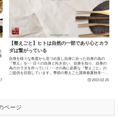
【整えごと】ヒトは自然の一部であり心とカラ
ダは繋がっている
方
膳
自身を様々な角度から見つめ直し自身に合った自身の為の
『整え』を･･･日々の自身と向き合い、自身を知り、自身の
為のカラダを作っていく･･･その為に必要な『整えごと』の
ご提供を目指しています。季節の整えごと講座春夏秋冬･･･
それぞれの季節のそれ...
27
2023.02.25
のページ