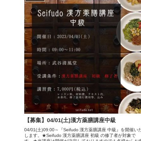
【募集】04/01(土)漢方薬膳講座中級
04/01(土)09:00～『Seifudo 漢方薬膳講座 中級』を開催い
します。★Seifudo 漢方薬膳講座 初級 の修了者が対象で