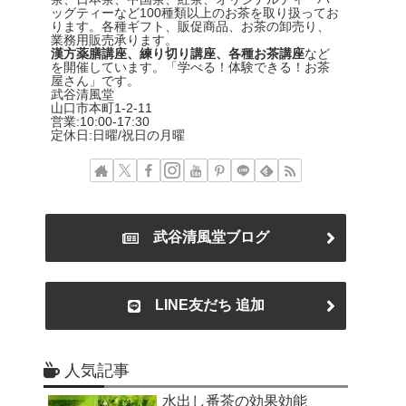
ッグティーなど100種類以上のお茶を取り扱ってお
ります。各種ギフト、販促商品、お茶の卸売り、
業務用販売承ります。
漢方薬膳講座、練り切り講座、各種お茶講座
など
を開催しています。「学べる！体験できる！お茶
屋さん」です。
武谷清風堂
山口市本町1-2-11
営業:10:00-17:30
定休日:日曜/祝日の月曜
武谷清風堂ブログ
LINE友だち 追加
人気記事
水出し番茶の効果効能