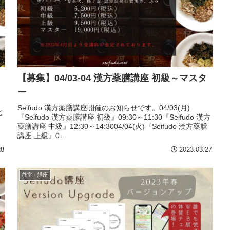
【募集】04/03-04 漢方薬膳講座 初級～マスタ
ー
Seifudo 漢方薬膳講座開催のお知らせです。04/03(月)
と
『Seifudo 漢方薬膳講座 初級』09:30～11:30『Seifudo 漢方
気
薬膳講座 中級』12:30～14:3004/04(火)『Seifudo 漢方薬膳
講座 上級』0...
28
2023.03.27
教室・講座