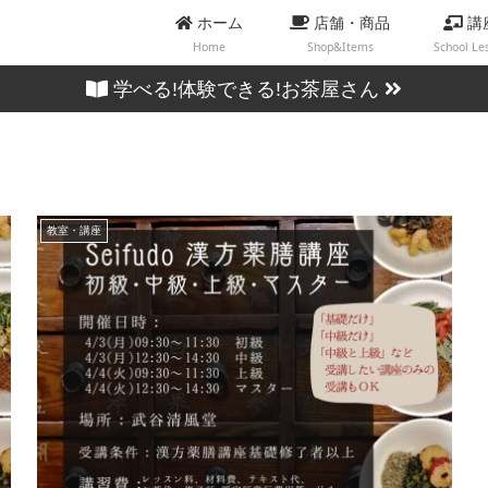
ホーム
店舗・商品
講
Home
Shop&Items
School Le
学べる!体験できる!お茶屋さん
教室・講座