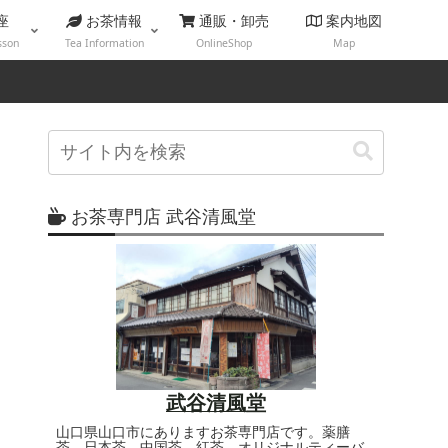
座
お茶情報
通販・卸売
案内地図
sson
Tea Information
OnlineShop
Map
お茶専門店 武谷清風堂
武谷清風堂
山口県山口市にありますお茶専門店です。薬膳
茶、日本茶、中国茶、紅茶、オリジナルティーバ