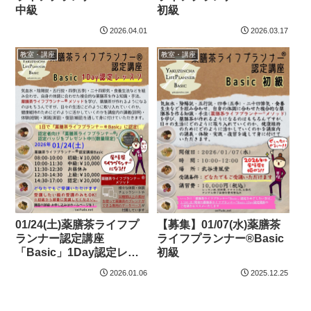
中級
初級
2026.04.01
2026.03.17
教室・講座
教室・講座
01/24(土)薬膳茶ライフプ
【募集】01/07(水)薬膳茶
ランナー認定講座
ライフプランナー®Basic
「Basic」1Day認定レッ
初級
スン
2026.01.06
2025.12.25