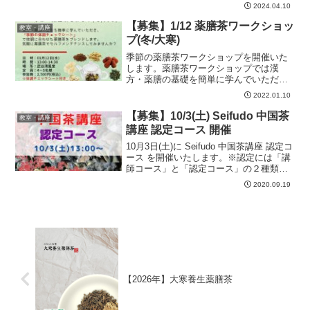
お申し込みいただけます。■Seifudo 漢方
2024.04.10
薬膳講座 マスター■開催日：2024年04月
22日(月)14:00～...
【募集】1/12 薬膳茶ワークショッ
教室・講座
プ(冬/大寒)
季節の薬膳茶ワークショップを開催いた
します。薬膳茶ワークショップでは漢
方・薬膳の基礎を簡単に学んでいただ
き、「季節の体調チェックシート」で季
2022.01.10
節に合わせた薬膳茶をブレンドしていた
だきます。冷え性、乾燥、不眠、腰痛な
【募集】10/3(土) Seifudo 中国茶
教室・講座
どが気になる季節ですので、こ...
講座 認定コース 開催
10月3日(土)に Seifudo 中国茶講座 認定コ
ース を開催いたします。※認定には「講
師コース」と「認定コース」の２種類あ
り、今回開催のコースは「認定コース」
2020.09.19
となります。■開催日2020年10月3日(土)
13:00～16:00■場所...
【2026年】大寒養生薬膳茶