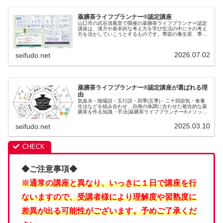
薬膳茶ライフプランナー®認定講座
山口市の武谷清風堂で開催の薬膳茶ライフプランナー認定
講座は、漢方や基本的な考え方を学び生活の中にその考え
方を活かしていこうとするものです。季節の養生茶、季節
の薬膳茶などの販売、薬膳茶を作るための様々なお茶や素
材の販売もしております。
2026.07.02
seifudo.net
薬膳茶ライフプランナー®認定講座が選ばれる理
由
気血水・陰陽説・五行説・四季(五季)・二十四節気・食養
生法などを組み合わせ、自身の体調に合わせた複合的な薬
膳茶を作る知識・手法(薬膳茶ライフプランナー®メソッド)
を学び、最終的に気血水、陰陽説、五行説、季節(五季・二
十四節気)、養生などの考...
2025.03.10
seifudo.net
◆ご注意事項◆
※通常の講座と異なり、いっきに１日で講座を行
ないますので、受講者様により理解度や習熟度に
差異が出る可能性がございます。予めご了承くだ