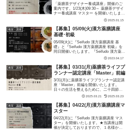
「薬膳茶デザイナー養成講座」開催のご
案内です。1/23(木)09:30～ 薬膳茶デザイ
ナー養成講座 マスター を開催いたしま
す。★漢方薬膳講座マスター認定者以上
2025.01.15
★薬膳茶デザイナー養成講座 中級 修了者
以上または相当者が対象となります。※
【募集】05/09(火)漢方薬膳講座
教室・講座
開催...
基礎･初級
05/09(火)に『Seifudo 漢方薬膳講座 基
礎』と『Seifudo 漢方薬膳講座 初級』を
同日開催いたします。『Seifudo 漢方薬膳
講座 基礎』 09:00～10:30『Seifudo 漢
2023.04.17
方薬膳講座 初級』 10:30～12:3...
【募集】03/31(月)薬膳茶ライフプ
教室・講座
ランナー認定講座「Master」前編
3/31(月)に薬膳茶ライフプランナー認定講
座「Master」前編を開催いたします。
日々の生活を整えるために、二十四節気
について学んでいきます。二十四節気の
2025.03.21
2025.03.23
考え方や季節の分け方(四季・五季・薬
膳・中医学)、節気ごとの過ごし方などを
【募集】04/22(月)漢方薬膳講座マ
教室・講座
学んでいき...
スター
04/22(月)に『Seifudo 漢方薬膳講座 マス
ター』を開催いたします。★当講座は開
催が決定しておりますので、１名様から