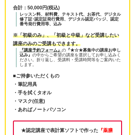
合計：50,000円(税込)
レッスン料、材料費、テキスト代、お茶代、デジタル
修了証･認定証発行費用、デジタル認定バッジ、認定
番号発行費用等、込み
※「初級のみ」、「初級と中級」など受講したい
講座のみのご受講もできます。
『講座予約フォーム』
の
『★☆★募集中の講座お申し
込み』
の中からご希望の講座を選択してお申し込みく
ださい。折り返し、受講料・受講時間等をご案内いた
します。
■ご持参いただくもの
・筆記用具
・手を拭くタオル
・マスク(任意)
・あればノートパソコン
★認定講座で表計算ソフトで作った
『薬膳