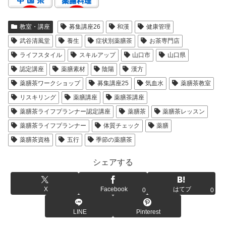
教室・講座
募集講座26
和漢
健康管理
武谷清風堂
養生
症状別薬膳茶
お茶専門店
ライフスタイル
スキルアップ
山口市
山口県
認定講座
薬膳素材
陰陽
漢方
薬膳茶ワークショップ
募集講座25
気血水
薬膳茶教室
リスキリング
薬膳講座
薬膳茶講座
薬膳茶ライフプランナー認定講座
薬膳茶
薬膳茶レッスン
薬膳茶ライフプランナー
体質チェック
薬膳
薬膳茶資格
五行
季節の薬膳茶
シェアする
X
Facebook
はてブ
0
0
LINE
Pinterest