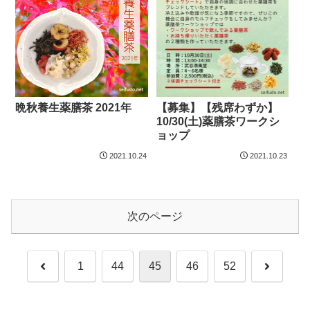
晩秋養生薬膳茶 2021年
【募集】【残席わずか】
10/30(土)薬膳茶ワークシ
ョップ
2021.10.24
2021.10.23
次のページ
前
次
1
44
45
46
52
へ
へ