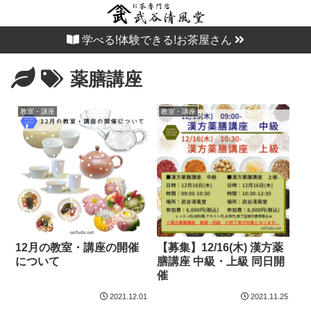
学べる!体験できる!お茶屋さん
薬膳講座
教室・講座
教室・講座
12月の教室・講座の開催
【募集】12/16(木) 漢方薬
について
膳講座 中級・上級 同日開
催
2021.12.01
2021.11.25