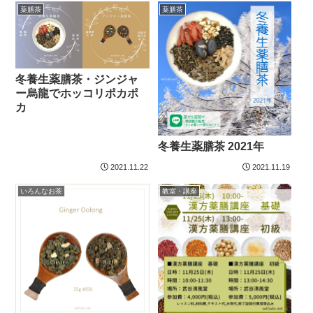
薬膳茶
薬膳茶
冬養生薬膳茶・ジンジャ
ー烏龍でホッコリポカポ
カ
冬養生薬膳茶 2021年
2021.11.22
2021.11.19
いろんなお茶
教室・講座