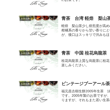
青茶 台湾 軽焙 梨山
お茶辞典
軽焙 梨山茶少し焙煎度が高め
柑橘系の香りから甘い香りにと
が、後口はスッキリで渋みもほと
青茶 中国 桂花烏龍茶
お茶辞典
桂花烏龍茶上質な烏龍茶に桂花
楽しみください。
ビンテージプーアール茶
お茶辞典
福元昌古樹生餅2005年生茶 
です。2005年製のお茶です
りますが、それもまた若い生茶の