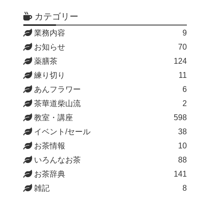
カテゴリー
業務内容
9
お知らせ
70
薬膳茶
124
練り切り
11
あんフラワー
6
茶華道柴山流
2
教室・講座
598
イベント/セール
38
お茶情報
10
いろんなお茶
88
お茶辞典
141
雑記
8