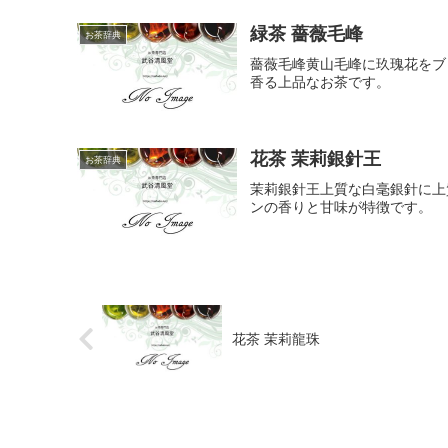
緑茶 薔薇毛峰
お茶辞典
薔薇毛峰黄山毛峰に玖瑰花をブ
香る上品なお茶です。
花茶 茉莉銀針王
お茶辞典
茉莉銀針王上質な白毫銀針に上
ンの香りと甘味が特徴です。
花茶 茉莉龍珠