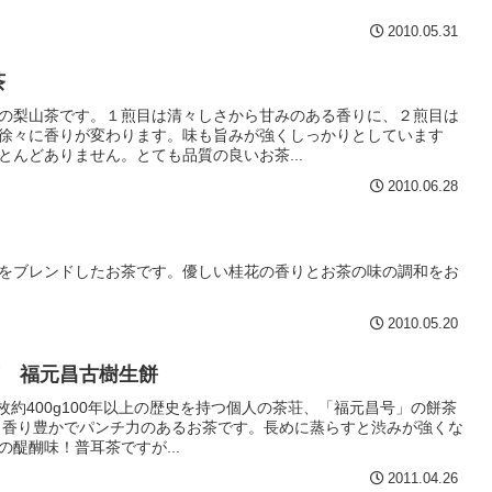
2010.05.31
茶
の梨山茶です。１煎目は清々しさから甘みのある香りに、２煎目は
徐々に香りが変わります。味も旨みが強くしっかりとしています
んどありません。とても品質の良いお茶...
2010.06.28
をブレンドしたお茶です。優しい桂花の香りとお茶の味の調和をお
2010.05.20
 福元昌古樹生餅
1枚約400g100年以上の歴史を持つ個人の茶荘、「福元昌号」の餅茶
が、香り豊かでパンチ力のあるお茶です。長めに蒸らすと渋みが強くな
醍醐味！普耳茶ですが...
2011.04.26