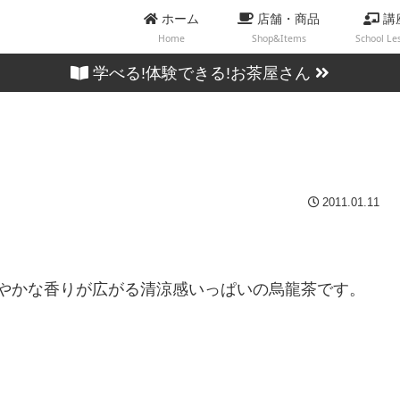
ホーム
店舗・商品
講
Home
Shop&Items
School Le
学べる!体験できる!お茶屋さん
2011.01.11
やかな香りが広がる清涼感いっぱいの烏龍茶です。