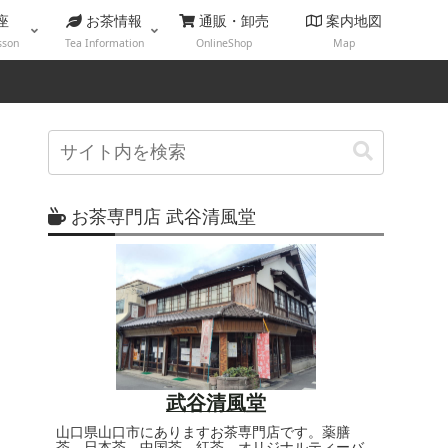
座
お茶情報
通販・卸売
案内地図
sson
Tea Information
OnlineShop
Map
お茶専門店 武谷清風堂
武谷清風堂
山口県山口市にありますお茶専門店です。薬膳
茶、日本茶、中国茶、紅茶、オリジナルティーバ