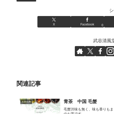
シ
X
Facebook
0
武谷清風
関連記事
青茶 中国 毛蟹
お茶辞典
毛蟹渋味も無く、味も香りもま
のお茶です。