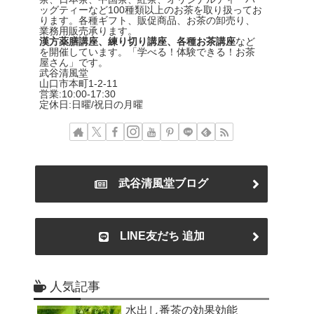
ッグティーなど100種類以上のお茶を取り扱ってお
ります。各種ギフト、販促商品、お茶の卸売り、
業務用販売承ります。
漢方薬膳講座、練り切り講座、各種お茶講座
など
を開催しています。「学べる！体験できる！お茶
屋さん」です。
武谷清風堂
山口市本町1-2-11
営業:10:00-17:30
定休日:日曜/祝日の月曜
武谷清風堂ブログ
LINE友だち 追加
人気記事
水出し番茶の効果効能