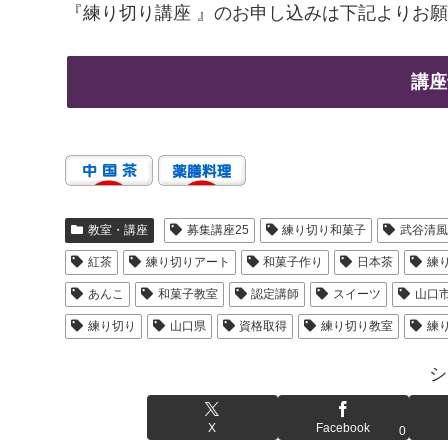
『練り切り講座 』のお申し込みは下記よりお
講座
教室・講座
募集講座25
練り切り和菓子
武谷清
紅茶
練り切りアート
和菓子作り
日本茶
練
あんこ
和菓子教室
認定講師
スイーツ
山口
練り切り
山口県
資格取得
練り切り教室
練
シ
X
Facebook
0