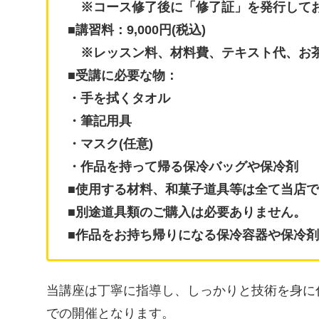
※コース修了後に「修了証」を発行して
■講習料：9,000円(税込)
※レッスン料、材料費、テキスト代、お茶
■受講に必要な物：
・手を拭くタオル
・筆記用具
・マスク(任意)
・作品を持って帰る保冷バッグや保冷剤
■使用する材料、和菓子道具等は全て当店
■別途道具類のご購入は必要ありません。
■作品をお持ち帰りになる保冷容器や保冷
当講座は丁寧に指導し、しっかりと技術を身に
での開催となります。