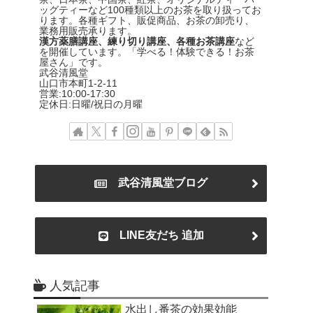
ッグティーなど100種類以上のお茶を取り扱ってお
ります。各種ギフト、販促商品、お茶の卸売り、
業務用販売承ります。
漢方薬膳講座、練り切り講座、各種お茶講座
など
を開催しています。「学べる！体験できる！お茶
屋さん」です。
武谷清風堂
山口市本町1-2-11
営業:10:00-17:30
定休日:日曜/祝日の月曜
武谷清風堂ブログ
LINE友だち 追加
人気記事
水出し番茶の効果効能