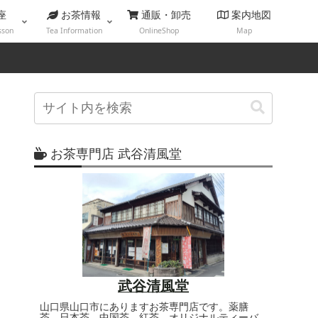
座
お茶情報
通販・卸売
案内地図
sson
Tea Information
OnlineShop
Map
お茶専門店 武谷清風堂
武谷清風堂
山口県山口市にありますお茶専門店です。薬膳
茶、日本茶、中国茶、紅茶、オリジナルティーバ