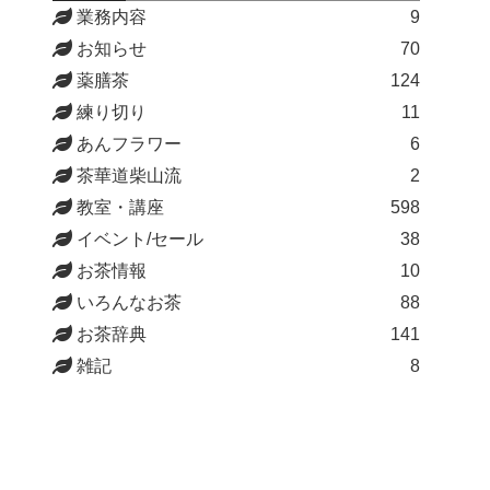
業務内容
9
お知らせ
70
薬膳茶
124
練り切り
11
あんフラワー
6
茶華道柴山流
2
教室・講座
598
イベント/セール
38
お茶情報
10
いろんなお茶
88
お茶辞典
141
雑記
8