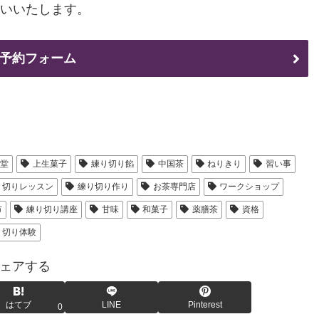
願いいたします。
予約フォーム
風堂
上生菓子
練り切り餡
中国茶
ねりきり
習い事
り切りレッスン
練り切り作り
お茶専門店
ワークショップ
市
練り切り講座
甘味
和菓子
薬膳茶
資格
り切り体験
ェアする
はてブ
LINE
Pinterest
0