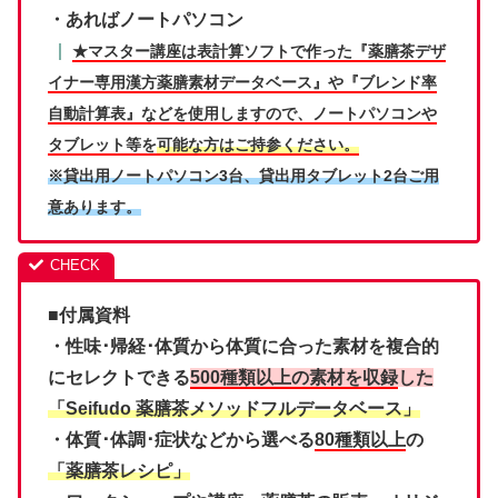
・あればノートパソコン
★マスター講座は表計算ソフトで作った『薬膳茶デザ
イナー専用漢方薬膳素材データベース』や『ブレンド率
自動計算表』などを使用しますので、ノートパソコンや
タブレット等を
可能な方はご持参ください。
※貸出用ノートパソコン3台、貸出用タブレット2台ご用
意あります。
■付属資料
・性味･帰経･体質から体質に合った素材を複合的
にセレクトできる
500種類以上の素材を収録
した
「Seifudo 薬膳茶メソッドフルデータベース」
・体質･体調･症状などから選べる
80種類以上
の
「薬膳茶レシピ」