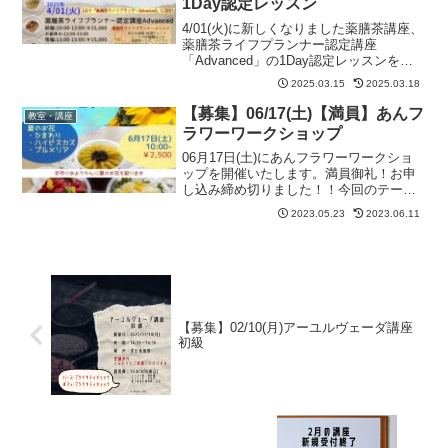
1Day認定レッスン
4/01(火)に新しくなりました薬膳茶講座、
薬膳茶ライフプランナー認定講座
「Advanced」の1Day認定レッスンを開
催いたします。この講座は薬膳茶ライフ
2025.03.15
2025.03.18
プランナー認定講座「Advanced」の「前
編」・「後編」・「認定」を1日でご受講
【募集】06/17(土)【満員】あんフ
教室・講座
い...
ラワーワークショップ
06月17日(土)にあんフラワーワークショ
ップを開催いたします。満員御礼！お申
し込み締め切りました！！今回のテーマ
は～夏のお花(ひまわり、ハイビスカス、
2023.05.23
2023.06.11
プルメリア)手作り水ようかんに夏のお花
を絞ります。※開催が決定しております
ので1名様から...
【募集】02/10(月)アーユルヴェーダ講座
初級