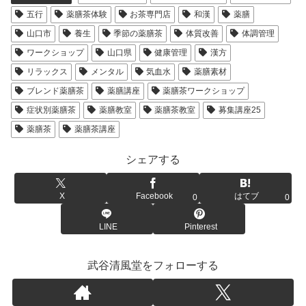
五行
薬膳茶体験
お茶専門店
和漢
薬膳
山口市
養生
季節の薬膳茶
体質改善
体調管理
ワークショップ
山口県
健康管理
漢方
リラックス
メンタル
気血水
薬膳素材
ブレンド薬膳茶
薬膳講座
薬膳茶ワークショップ
症状別薬膳茶
薬膳教室
薬膳茶教室
募集講座25
薬膳茶
薬膳茶講座
シェアする
X
Facebook
はてブ
0
0
LINE
Pinterest
武谷清風堂をフォローする