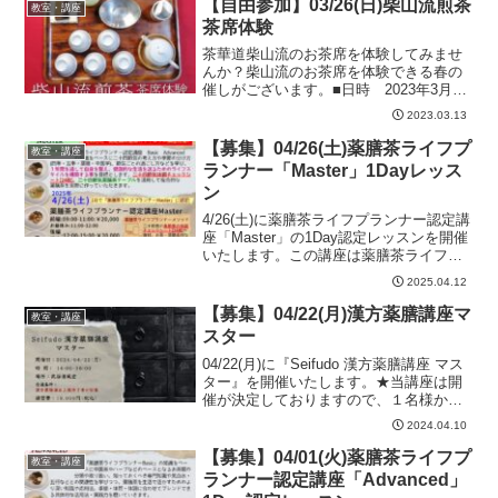
ートレッスン、グル...
【自由参加】03/26(日)柴山流煎茶
教室・講座
茶席体験
茶華道柴山流のお茶席を体験してみませ
んか？柴山流のお茶席を体験できる春の
催しがございます。■日時 2023年3月26
日(日) 10:00～16:00■場所 山口ふるさ
2023.03.13
と伝承センター みやび館■体験料 500円
(税込)※直接現地にお越しくださ...
【募集】04/26(土)薬膳茶ライフプ
教室・講座
ランナー「Master」1Dayレッス
ン
4/26(土)に薬膳茶ライフプランナー認定講
座「Master」の1Day認定レッスンを開催
いたします。この講座は薬膳茶ライフプ
ランナー認定講座「Master」の「前
2025.04.12
編」・「後編/認定」を1日でご受講いた
だき「薬膳茶ライフプランナーMaste...
【募集】04/22(月)漢方薬膳講座マ
教室・講座
スター
04/22(月)に『Seifudo 漢方薬膳講座 マス
ター』を開催いたします。★当講座は開
催が決定しておりますので、１名様から
お申し込みいただけます。■Seifudo 漢方
2024.04.10
薬膳講座 マスター■開催日：2024年04月
22日(月)14:00～...
【募集】04/01(火)薬膳茶ライフプ
教室・講座
ランナー認定講座「Advanced」