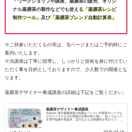
・ワークショップや講座、薬膳茶の販売、オリジ
ナル薬膳茶の製作などでも使える
「薬膳茶レシピ
制作ツール」
及び
「薬膳茶ブレンド自動計算表」
※ご持参いただくもの等は、当ページまたはご予約時にご
案内いたします。
※当講座は丁寧に指導し、しっかりと技術を身に付けてい
ただく事を目的としておりますので、少人数での開催とな
ります。
薬膳茶デザイナー養成講座の詳細は下記をご覧ください。
薬膳茶デザイナー養成講座
Seifudo 漢方薬膳講座の知識をベースに中国茶やハーブな
どのベースとなるお茶類の分類や取り扱い、知っておくべ
き専門知識や気血水・五行などとの関連性を学びつつ、薬
膳茶を生活で活かすためのより深い知識や応用法を学び、
季節・体質・体調に合わせてブレンドできる具体的な活用
法・実践力を磨いていきます。