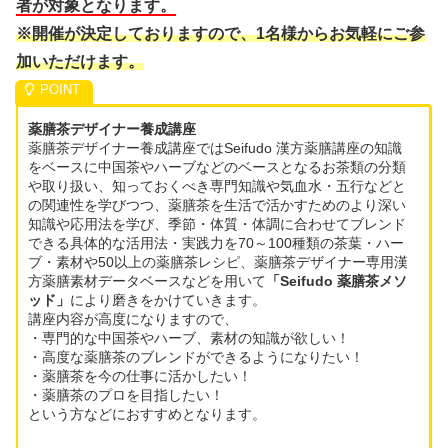
者が対象となります。
※開催が決定しておりますので、1名様からお気軽にご参
加いただけます。
薬膳茶デザイナー養成講座
薬膳茶デザイナー養成講座ではSeifudo 漢方薬膳講座の知識
をベースに中国茶やハーブなどのベースとなるお茶類の分類
や取り扱い、知っておくべき専門知識や気血水・五行などと
の関連性を学びつつ、薬膳茶を生活で活かすためのより深い
知識や応用法を学び、季節・体質・体調に合わせてブレンド
できる具体的な活用法・実践力を70～100種類の茶葉・ハー
ブ・素材や50以上の薬膳茶レシピ、薬膳茶デザイナー専用漢
方薬膳素材データベースなどを用いて
「Seifudo 薬膳茶メソ
ッド」
により磨きをかけていきます。
講座内容が高度になりますので、
・専門的な中国茶やハーブ、素材の知識が欲しい！
・高度な薬膳茶のブレンドができるようになりたい！
・薬膳茶を今の仕事に活かしたい！
・薬膳茶のプロを目指したい！
という方などにおすすめとなります。