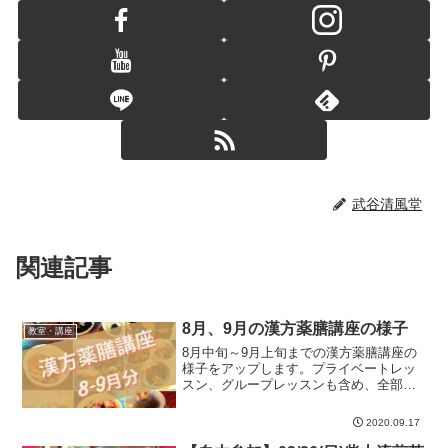
武谷清風堂
関連記事
8月、9月の漢方薬膳講座の様子
教室・講座
8月中旬～9月上旬までの漢方薬膳講座の
様子をアップします。プライベートレッ
スン、グループレッスンも含め、全部で8
回程度講座を行ないました。基礎から認
定コースまで全ての講座を受講された方
2020.09.17
もいらっしゃいます。9月以降もプライベ