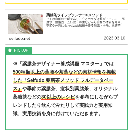
薬膳茶ライフプランナー®メソッド
ヒトは自然の一部であり、心とカラダは繋がっている･･･気
血水・陰陽説・五行説・養生などから自身の体質を知り、
季節や体調に合わせた薬膳茶を作る知識・手法。薬膳茶の
組合せ、ブレンド方法を独自にシステム化し、誰でも簡単
に理想的な薬膳茶をブレンドできる仕組みを作っていま
す。
2023.03.10
seifudo.net
※「薬膳茶デザイナー養成講座 マスター」では
500種類以上の薬膳や茶葉などの素材情報を掲載
した「Seifudo 薬膳茶メソッド フルデータベー
ス」
や季節の薬膳茶、症状別薬膳茶、オリジナル
薬膳茶などの
80以上のレシピ
を参考にしながらブ
レンドしたり飲んでみたりして実践力と実用知
識、実用技術を身に付けていただきます。