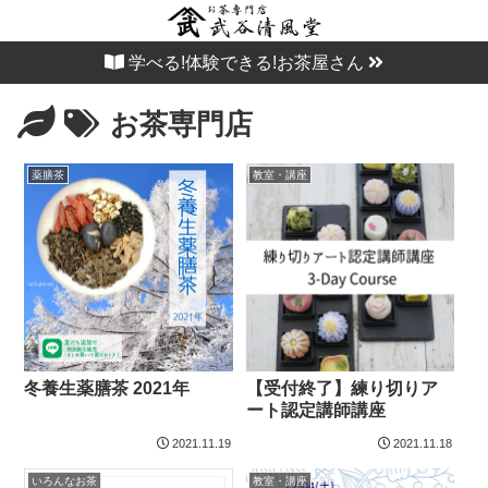
学べる!体験できる!お茶屋さん
お茶専門店
薬膳茶
教室・講座
冬養生薬膳茶 2021年
【受付終了】練り切りア
ート認定講師講座
2021.11.19
2021.11.18
いろんなお茶
教室・講座