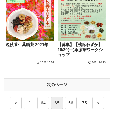
晩秋養生薬膳茶 2021年
【募集】【残席わずか】
10/30(土)薬膳茶ワークシ
ョップ
2021.10.24
2021.10.23
次のページ
前
次
1
64
65
66
75
へ
へ