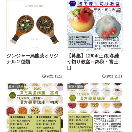
ジンジャー烏龍茶オリジ
【募集】12/04(土)初冬練
ナル２種類
り切り教室～錦秋・富士
山
2021.11.12
2021.11.11
教室・講座
教室・講座