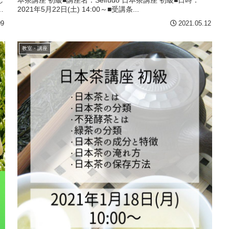
し
本茶講座 初級■講座名：Seifudo 日本茶講座 初級■日時：
ど
2021年5月22日(土) 14:00～■受講条...
09
2021.05.12
教室・講座