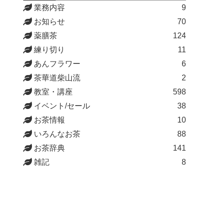
業務内容
9
お知らせ
70
薬膳茶
124
練り切り
11
あんフラワー
6
茶華道柴山流
2
教室・講座
598
イベント/セール
38
お茶情報
10
いろんなお茶
88
お茶辞典
141
雑記
8