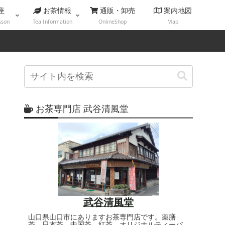
座
お茶情報
通販・卸売
案内地図
sson
Tea Information
OnlineShop
Map
お茶専門店 武谷清風堂
武谷清風堂
山口県山口市にありますお茶専門店です。薬膳
茶、日本茶、中国茶、紅茶、オリジナルティーバ