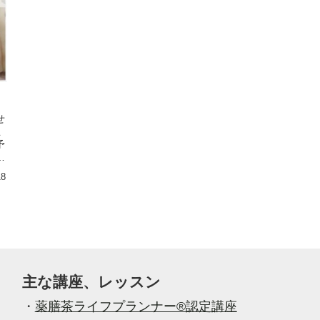
せ
思
予
店
18
主な講座、レッスン
・
薬膳茶ライフプランナー®認定講座