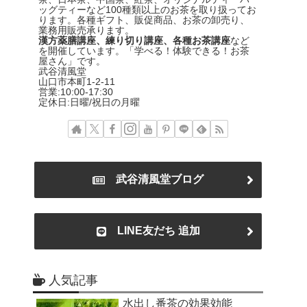
ッグティーなど100種類以上のお茶を取り扱ってお
ります。各種ギフト、販促商品、お茶の卸売り、
業務用販売承ります。
漢方薬膳講座、練り切り講座、各種お茶講座
など
を開催しています。「学べる！体験できる！お茶
屋さん」です。
武谷清風堂
山口市本町1-2-11
営業:10:00-17:30
定休日:日曜/祝日の月曜
武谷清風堂ブログ
LINE友だち 追加
人気記事
水出し番茶の効果効能