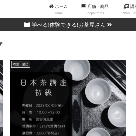
ホーム
店舗・商品
講
Home
Shop&Items
School Le
学べる!体験できる!お茶屋さん
プ
教室・講座