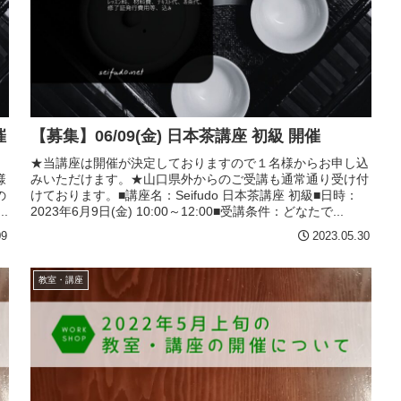
催
【募集】06/09(金) 日本茶講座 初級 開催
★当講座は開催が決定しておりますので１名様からお申し込
様
みいただけます。★山口県外からのご受講も通常通り受け付
の
けております。■講座名：Seifudo 日本茶講座 初級■日時：
.
2023年6月9日(金) 10:00～12:00■受講条件：どなたで...
09
2023.05.30
教室・講座