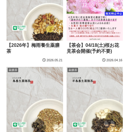
【2026年】梅雨養生薬膳
【茶会】04/18(土)桜お花
茶
見茶会開催(予約不要)
2026.05.21
2026.04.16
薬膳茶
薬膳茶