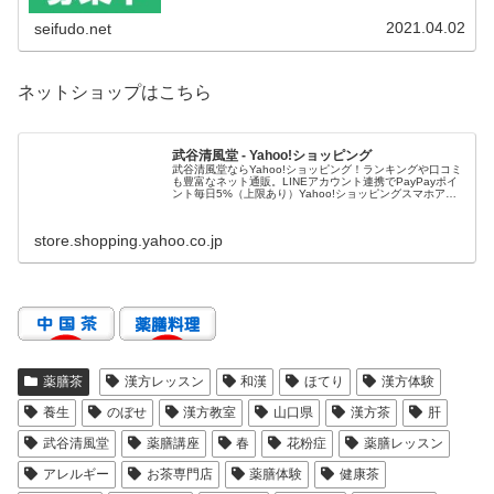
は 通常より値引きされ...
2021.04.02
seifudo.net
ネットショップはこちら
武谷清風堂 - Yahoo!ショッピング
武谷清風堂ならYahoo!ショッピング！ランキングや口コミ
も豊富なネット通販。LINEアカウント連携でPayPayポイ
ント毎日5%（上限あり）Yahoo!ショッピングスマホアプ
リも充実で毎日どこからでも気になる商品をその場でお求
めいただけま...
store.shopping.yahoo.co.jp
薬膳茶
漢方レッスン
和漢
ほてり
漢方体験
養生
のぼせ
漢方教室
山口県
漢方茶
肝
武谷清風堂
薬膳講座
春
花粉症
薬膳レッスン
アレルギー
お茶専門店
薬膳体験
健康茶