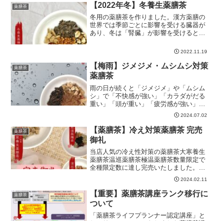
す。予めご了承ください。漢方薬膳の世
【2022年冬】冬養生薬膳茶
薬膳茶
界では季節ごとに影響...
冬用の薬膳茶を作りました。漢方薬膳の
世界では季節ごとに影響を受ける臓器が
あり、冬は「腎臓」が影響を受けると言
われています。「腎」は寒さに弱いの
で、働きが鈍くなれば冷え性の症状が現
2022.11.19
われたり、老化が進むとも言われていま
す。そんな腎を補いカラダを...
【梅雨】ジメジメ・ムシムシ対策
薬膳茶
薬膳茶
雨の日が続くと「ジメジメ」や「ムシム
シ」で「不快感が強い」「カラダがだる
重い」「頭が重い」「疲労感が強い」
「胃腸の調子が悪い」「むくみや肌荒れ
2024.07.02
が･･･」などの様々な体調不良に悩まされ
る人も多いようです。そんな梅雨時期の
【薬膳茶】冷え対策薬膳茶 完売
薬膳茶
水分代謝が上手くいかず...
御礼
当店人気の冷え性対策の薬膳茶大寒養生
薬膳茶温巡薬膳茶極温薬膳茶数量限定で
全種限定数に達し完売いたしました。多
くのご購入まことにありがとうございま
2024.02.11
した。これから少しずつ気温も上がり、
花粉症の影響も出てくる季節となります
【重要】薬膳茶講座ランク移行に
薬膳茶
ので、花粉症と春を意識し...
ついて
「薬膳茶ライフプランナー認定講座」と