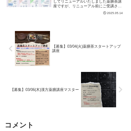
してリニューアルいたしました薬膳茶講
座ですが、リニューアル前にご受講され
た方を対象に、リニューアル後の「薬膳
2025.05.14
茶ライフプランナー」の対応ランクへの
移行を受け付けております。ランク移行
は「漢方薬膳講座マスター...
【募集】03/04(火)薬膳茶スタートアップ
講座
【募集】03/06(木)漢方薬膳講座マスター
コメント