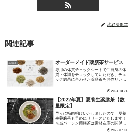
武谷清風堂
関連記事
オーダーメイド薬膳茶サービス
薬膳茶
専用の体質チェックシートでご自身の体
質・体調をチェックしていただき、チェ
ック結果に合わせた薬膳茶をお作りいた
します。事前にアンケートでお好みをお
伺いした上で、80～100種類の茶葉や薬膳
2024.10.24
素材を使用して薬膳茶をブレンドいたし
ます。※体質チェッ...
【2022年夏】夏養生薬膳茶【数
薬膳茶
量限定】
早々に梅雨明けいたしましたので、夏養
生薬膳茶も早めにリリースいたします！
※当バージン薬膳茶は素材在庫の関係で
150パック限定販売となります。売り切れ
2022.07.01
ましたら別バージョンを販売する予定で