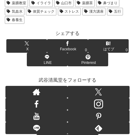
薬膳教室
イライラ
山口市
薬膳茶
鼻づまり
気血水
体質チェック
ストレス
漢方講座
五行
春養生
シェアする
X
Facebook
はてブ
0
0
LINE
Pinterest
武谷清風堂をフォローする