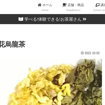
ホーム
店舗・商品
講
Home
Shop&Items
School Le
学べる!体験できる!お茶屋さん
花烏龍茶
2022.10.02