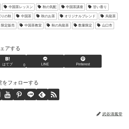
中国茶レッスン
秋の気配
中国茶講座
甘い香り
実りの秋
中国茶
秋のお茶
オリジナルブレンド
烏龍茶
限定販売
中国茶教室
秋の烏龍茶
数量限定
山口市
ェアする
はてブ
LINE
Pinterest
0
堂をフォローする
武谷清風堂