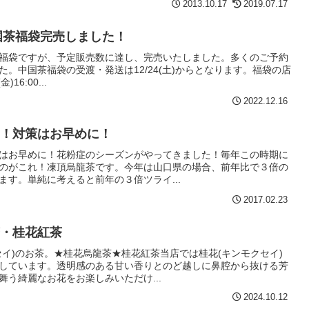
2013.10.17
2019.07.17
中国茶福袋完売しました！
福袋ですが、予定販売数に達し、完売いたしました。多くのご予約
。中国茶福袋の受渡・発送は12/24(土)からとなります。福袋の店
16:00...
2022.12.16
！対策はお早めに！
はお早めに！花粉症のシーズンがやってきました！毎年この時期に
のがこれ！凍頂烏龍茶です。今年は山口県の場合、前年比で３倍の
す。単純に考えると前年の３倍ツライ...
2017.02.23
・桂花紅茶
セイ)のお茶。★桂花烏龍茶★桂花紅茶当店では桂花(キンモクセイ)
しています。透明感のある甘い香りとのど越しに鼻腔から抜ける芳
う綺麗なお花をお楽しみいただけ...
2024.10.12