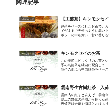
関連記事
【工芸茶】キンモクセイ
いろんなお茶
緑茶をベースにしたお茶で、ガ
イがまるで天使のように舞い上
ポットの中を舞い、甘い香りを漂
キンモクセイのお茶
いろんなお茶
この季節にピッタリのお茶とい
系の烏龍茶を独自に配合して、
龍茶の他にも中国緑茶をベースに
雲南野生古樹紅茶 入荷
いろんなお茶
雲南省の紅茶と言えば、雲南金
以上の野生の茶樹から採った茶葉
円値段は金毫や填紅と差はありま