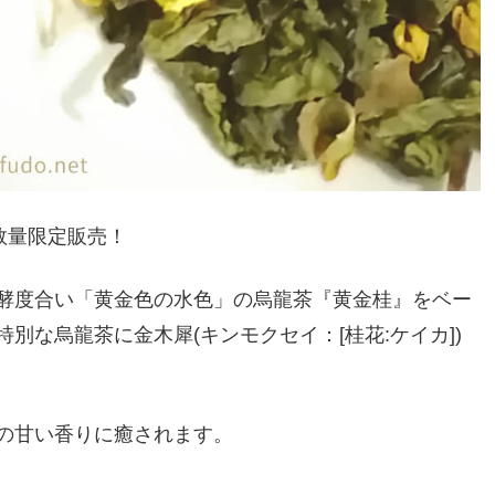
数量限定販売！
発酵度合い「黄金色の水色」の烏龍茶『黄金桂』をベー
別な烏龍茶に金木犀(キンモクセイ：[桂花:ケイカ])
の甘い香りに癒されます。