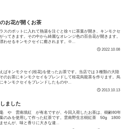
のお花が開くお茶
ラスのポットに入れて熱湯を注ぐと徐々に茶葉が開き、キンモクセ
がってきます。その中から綺麗なオレンジ色の百合花が開きます。
わせるキンモクセイに癒されます。※...
2022.10.08
えばキンモクセイ(桂花)を使ったお茶です。当店では３種類の大陸
そのお茶にキンモクセイをブレンドして桂花烏龍茶を作ります。烏
キンモクセイをブレンドしたものや...
2013.10.13
しました
毫 や 雲南填紅 が有名ですが、今回入荷したお茶は、樹齢80年
のみを使用して作った紅茶です。雲南野生古樹紅茶 50g 1800
せんが、味と香りに大きな違...