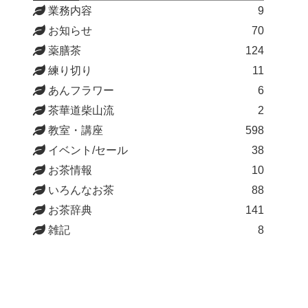
業務内容
9
お知らせ
70
薬膳茶
124
練り切り
11
あんフラワー
6
茶華道柴山流
2
教室・講座
598
イベント/セール
38
お茶情報
10
いろんなお茶
88
お茶辞典
141
雑記
8