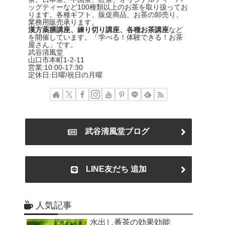
ッグティーなど100種類以上のお茶を取り扱ってお
ります。各種ギフト、販促商品、お茶の卸売り、
業務用販売承ります。
漢方薬膳講座、練り切り講座、各種お茶講座
など
を開催しています。「学べる！体験できる！お茶
屋さん」です。
武谷清風堂
山口市本町1-2-11
営業:10:00-17:30
定休日:日曜/祝日の月曜
武谷清風堂ブログ
LINE友だち 追加
人気記事
水出し番茶の効果効能