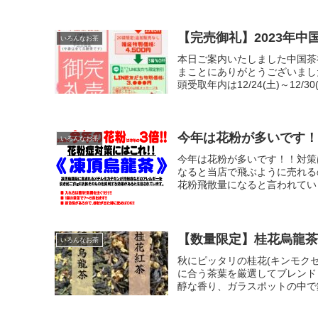
【完売御礼】2023年
いろんなお茶
本日ご案内いたしました中国茶
まことにありがとうございました
頭受取年内は12/24(土)～12/30(金)
今年は花粉が多いです！
いろんなお茶
今年は花粉が多いです！！対策
なると当店で飛ぶように売れる
花粉飛散量になると言われていま
【数量限定】桂花烏龍茶
いろんなお茶
秋にピッタリの桂花(キンモク
に合う茶葉を厳選してブレンド
醇な香り、ガラスポットの中で舞