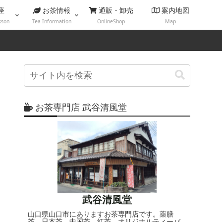
座
お茶情報
通販・卸売
案内地図
sson
Tea Information
OnlineShop
Map
お茶専門店 武谷清風堂
武谷清風堂
山口県山口市にありますお茶専門店です。薬膳
茶、日本茶、中国茶、紅茶、オリジナルティーバ