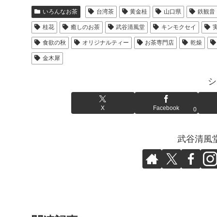
いろんなお茶
台湾茶
黄金桂
山口県
鉄観音
桂花
癒しのお茶
武谷清風堂
キンモクセイ
食欲の秋
オリジナルティー
お茶専門店
乾燥
金木犀
シ
X
Facebook
0
武谷清風