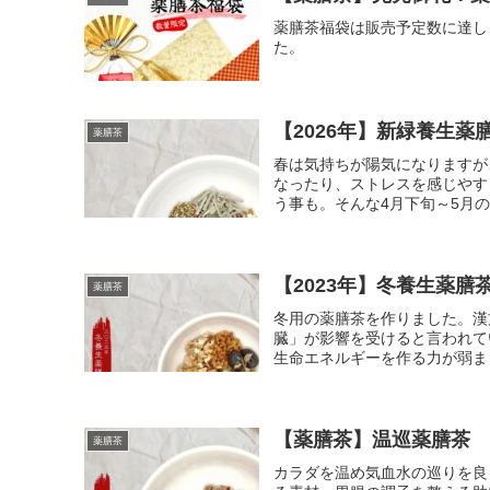
薬膳茶福袋は販売予定数に達し
た。
【2026年】新緑養生薬
薬膳茶
春は気持ちが陽気になりますが
なったり、ストレスを感じやす
う事も。そんな4月下旬～5月の
【2023年】冬養生薬膳
薬膳茶
冬用の薬膳茶を作りました。漢
臓」が影響を受けると言われて
生命エネルギーを作る力が弱まり
【薬膳茶】温巡薬膳茶
薬膳茶
カラダを温め気血水の巡りを良