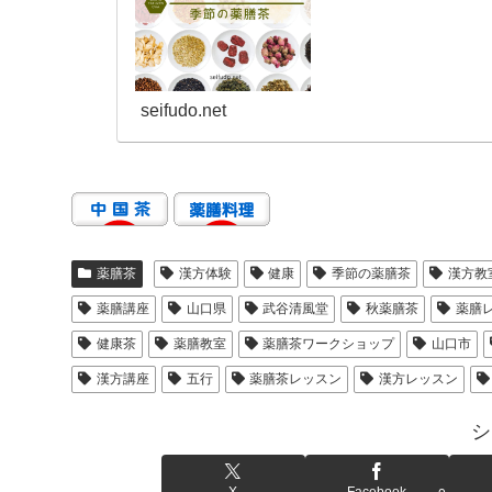
seifudo.net
薬膳茶
漢方体験
健康
季節の薬膳茶
漢方教
薬膳講座
山口県
武谷清風堂
秋薬膳茶
薬膳
健康茶
薬膳教室
薬膳茶ワークショップ
山口市
漢方講座
五行
薬膳茶レッスン
漢方レッスン
シ
X
Facebook