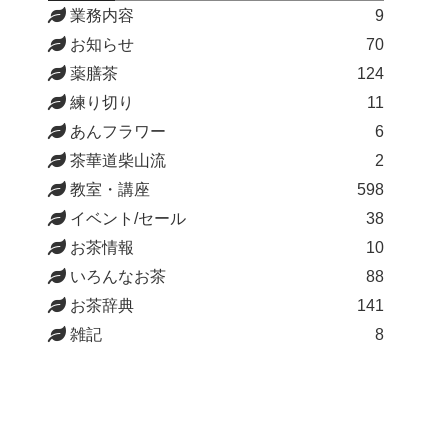
業務内容
9
お知らせ
70
薬膳茶
124
練り切り
11
あんフラワー
6
茶華道柴山流
2
教室・講座
598
イベント/セール
38
お茶情報
10
いろんなお茶
88
お茶辞典
141
雑記
8