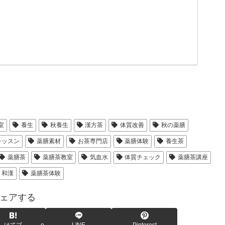
室
養生
秋養生
漢方茶
体質改善
秋の薬膳
レッスン
薬膳素材
お茶専門店
薬膳体験
養生茶
薬膳茶
薬膳茶教室
気血水
体質チェック
薬膳茶講座
和漢
薬膳茶体験
ェアする
はてブ
LINE
Pinterest