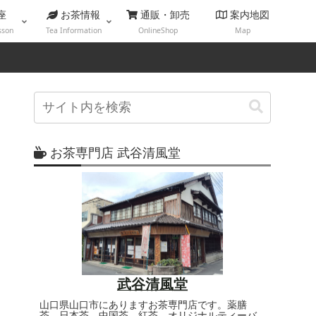
座
お茶情報
通販・卸売
案内地図
sson
Tea Information
OnlineShop
Map
お茶専門店 武谷清風堂
武谷清風堂
山口県山口市にありますお茶専門店です。薬膳
茶、日本茶、中国茶、紅茶、オリジナルティーバ