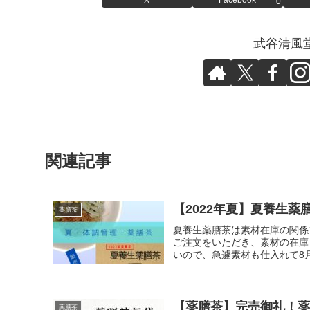
0
武谷清風
関連記事
【2022年夏】夏養生薬
薬膳茶
夏養生薬膳茶は素材在庫の関係
ご注文をいただき、素材の在庫
いので、急遽素材も仕入れて8月
【薬膳茶】完売御礼！薬
薬膳茶