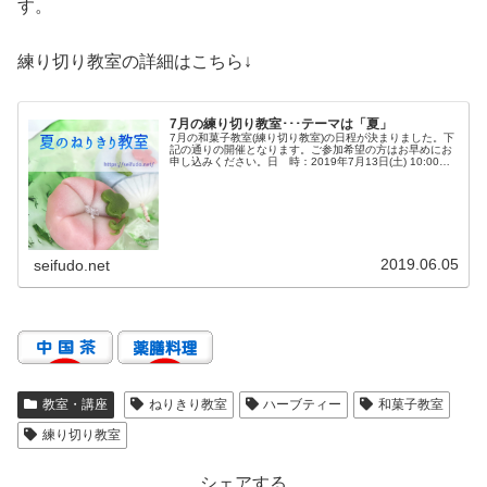
す。
練り切り教室の詳細はこちら↓
7月の練り切り教室･･･テーマは「夏」
7月の和菓子教室(練り切り教室)の日程が決まりました。下
記の通りの開催となります。ご参加希望の方はお早めにお
申し込みください。日 時：2019年7月13日(土) 10:00～
11:30場 所：武谷清風堂参加費：1,500円(税込) レッス
ン...
2019.06.05
seifudo.net
教室・講座
ねりきり教室
ハーブティー
和菓子教室
練り切り教室
シェアする