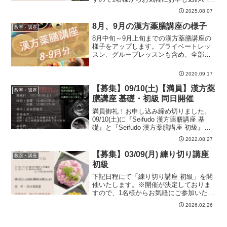
だけます。★どなたでもご受講いただけ
2025.08.07
ます。■開催日：2025/08/23(土)09:30～
15:30頃 09:30-11:30 ...
8月、9月の漢方薬膳講座の様子
教室・講座
8月中旬～9月上旬までの漢方薬膳講座の
様子をアップします。プライベートレッ
スン、グループレッスンも含め、全部で8
回程度講座を行ないました。基礎から認
定コースまで全ての講座を受講された方
2020.09.17
もいらっしゃいます。9月以降もプライベ
ートレッスン、グル...
【募集】09/10(土)【満員】漢方薬
教室・講座
膳講座 基礎・初級 同日開催
満員御礼！お申し込み締め切りました。
09/10(土)に『Seifudo 漢方薬膳講座 基
礎』と『Seifudo 漢方薬膳講座 初級』を
同日開催いたします。『Seifudo 漢方薬膳
2022.08.27
講座 基礎』 13:00～15:00『Seifudo 漢
方薬...
【募集】03/09(月) 練り切り講座
教室・講座
初級
下記日程にて「練り切り講座 初級」を開
催いたします。※開催が決定しておりま
すので、1名様からお気軽にご参加いただ
けます。■開催日：2026年03月09日(月)
2026.02.26
13:00～17:30頃13:00-15:00 練り切り餡作
りと餡着色15:00...