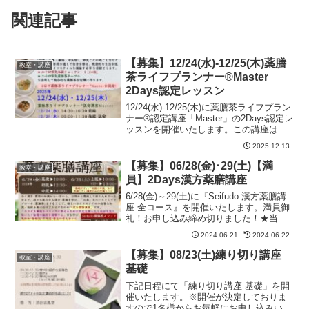
関連記事
【募集】12/24(水)-12/25(木)薬膳
教室・講座
茶ライフプランナー®Master
2Days認定レッスン
12/24(水)-12/25(木)に薬膳茶ライフプラン
ナー®認定講座「Master」の2Days認定レ
ッスンを開催いたします。この講座は薬
膳茶ライフプランナー認定講座
2025.12.13
「Master」の「前編」・「後編/認定」を
2日でご受講いただき「薬膳茶ラ...
【募集】06/28(金)･29(土)【満
教室・講座
員】2Days漢方薬膳講座
6/28(金)～29(土)に『Seifudo 漢方薬膳講
座 全コース』を開催いたします。満員御
礼！お申し込み締め切りました！★当講
座は「Seifudo 漢方薬膳講座」の基礎・初
2024.06.21
2024.06.22
級・中級・上級・マスターの全講座を2日
間で受講していただけるコー...
【募集】08/23(土)練り切り講座
教室・講座
基礎
下記日程にて「練り切り講座 基礎」を開
催いたします。※開催が決定しておりま
すので1名様からお気軽にお申し込みいた