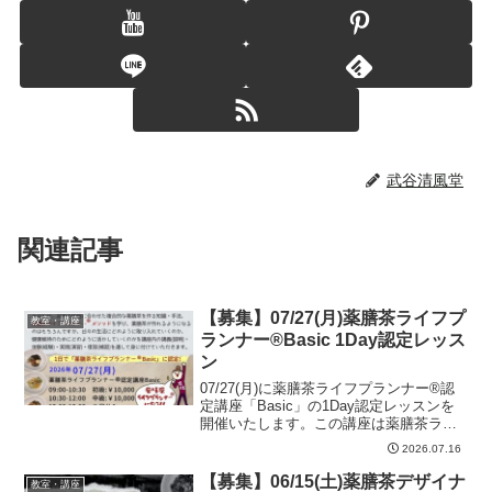
武谷清風堂
関連記事
【募集】07/27(月)薬膳茶ライフプ
教室・講座
ランナー®Basic 1Day認定レッス
ン
07/27(月)に薬膳茶ライフプランナー®認
定講座「Basic」の1Day認定レッスンを
開催いたします。この講座は薬膳茶ライ
フプランナー®認定講座「Basic」の「初
2026.07.16
級」・「中級」・「上級」・「認定」を1
日でご受講いただき「薬膳茶ライフプ
【募集】06/15(土)薬膳茶デザイナ
教室・講座