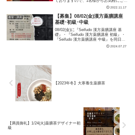
ておりますので、1名様からお気軽にご参
加いただけます。■開催日：12/10(土)
2022.11.17
09:00～15:00頃(昼休憩あり)09:00-11:30
練り切り餡作り...
【募集】08/02(金)漢方薬膳講座
教室・講座
基礎･初級･中級
08/02(金)に『Seifudo 漢方薬膳講座 基
礎』・『Seifudo 漢方薬膳講座 初級』・
『Seifudo 漢方薬膳講座 中級』を同日開
催いたします。★当講座は開催が決定し
2024.07.27
ておりますので、１名様からお申し込み
いただけます。★基礎、初...
【2023年冬】大寒養生薬膳茶
【満員御礼】1/24(火)薬膳茶デザイナー初
級