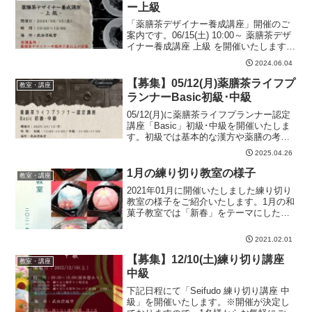
ラ...
ー上級
「薬膳茶デザイナー養成講座」開催のご
案内です。06/15(土) 10:00～ 薬膳茶デザ
イナー養成講座 上級 を開催いたします。
★薬膳茶デザイナー養成講座 中級 修了者
2024.06.04
が対象となります。※開催が決定してお
りますので、1名様からお気軽にご参加...
【募集】05/12(月)薬膳茶ライフプ
教室・講座
ランナーBasic初級･中級
05/12(月)に薬膳茶ライフプランナー認定
講座「Basic」初級･中級を開催いたしま
す。初級では基本的な漢方や薬膳の考え
方や思想を学び、まずは「漢方や薬膳と
2025.04.26
はどんなものなのか」を学んでいただき
ます。その基本を学んだ上で、講座の中
1月の練り切り教室の様子
教室・講座
で実際に受...
2021年01月に開催いたしました練り切り
教室の様子をご紹介いたします。1月の和
菓子教室では「新春」をテーマにした練
り切りました。テーマは「梅」と「富士
山」です。現在、コロナ禍で定期開催は
2021.02.01
お休みしておりますが、・練り切り教室
は２名様以上、５...
【募集】12/10(土)練り切り講座
教室・講座
中級
下記日程にて「Seifudo 練り切り講座 中
級」を開催いたします。※開催が決定し