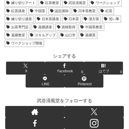
練り切りアート
紅茶教室
武谷清風堂
ワークショップ
紅茶講座
中国茶
認定講師
日本茶教室
紅茶
練り切り講座
日本茶講座
日本茶
漢方茶
習い事
お茶専門店
薬膳講座
資格取得
中国茶教室
薬膳教室
スキルアップ
山口市
薬膳茶
ワークショップ開催
シェアする
X
Facebook
はてブ
0
0
LINE
Pinterest
武谷清風堂をフォローする