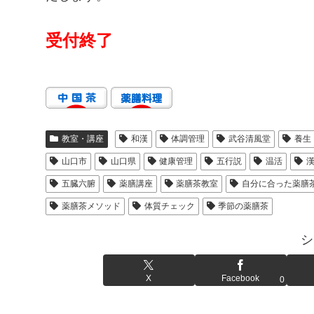
受付終了
教室・講座
和漢
体調管理
武谷清風堂
養生
山口市
山口県
健康管理
五行説
温活
五臓六腑
薬膳講座
薬膳茶教室
自分に合った薬膳
薬膳茶メソッド
体質チェック
季節の薬膳茶
シ
X
Facebook
0