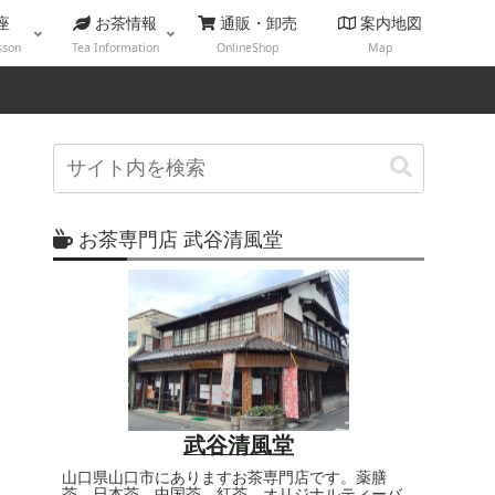
座
お茶情報
通販・卸売
案内地図
sson
Tea Information
OnlineShop
Map
お茶専門店 武谷清風堂
武谷清風堂
山口県山口市にありますお茶専門店です。薬膳
茶、日本茶、中国茶、紅茶、オリジナルティーバ