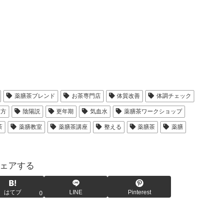
薬膳茶ブレンド
お茶専門店
体質改善
体調チェック
漢方
陰陽説
更年期
気血水
薬膳茶ワークショップ
茶
薬膳教室
薬膳茶講座
整える
薬膳茶
薬膳
ェアする
はてブ
LINE
Pinterest
0