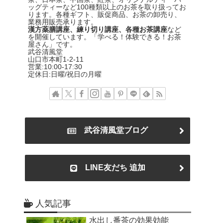
ッグティーなど100種類以上のお茶を取り扱ってお
ります。各種ギフト、販促商品、お茶の卸売り、
業務用販売承ります。
漢方薬膳講座、練り切り講座、各種お茶講座
など
を開催しています。「学べる！体験できる！お茶
屋さん」です。
武谷清風堂
山口市本町1-2-11
営業:10:00-17:30
定休日:日曜/祝日の月曜
武谷清風堂ブログ
LINE友だち 追加
人気記事
水出し番茶の効果効能