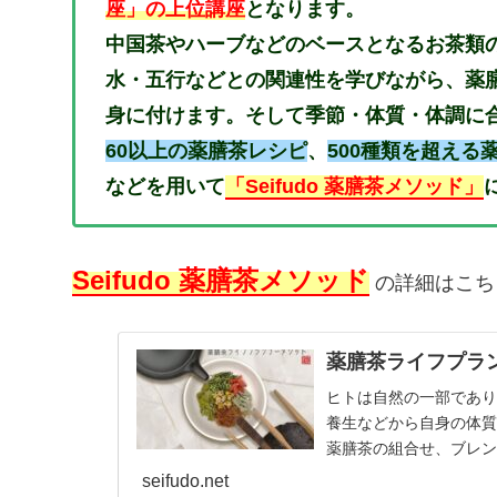
座」の上位講座
となります。
中国茶やハーブなどのベースとなるお茶類
水・五行などとの関連性を学びながら、薬
身に付けます。そして季節・体質・体調に
60以上の薬膳茶レシピ
、
500種類を超え
などを用いて
「Seifudo 薬膳茶メソッド」
Seifudo 薬膳茶メソッド
の詳細はこち
薬膳茶ライフプラ
ヒトは自然の一部であり
養生などから自身の体
薬膳茶の組合せ、ブレ
茶をブレンドできる仕
seifudo.net