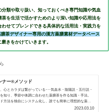
の分類や取り扱い、知っておくべき専門知識や気血
膳茶を生活で活かすためのより深い知識や応用法を
合わせてブレンドできる具体的な活用法・実践力を
る薬膳茶デザイナー専用の漢方薬膳素材データベース
に磨きをかけていきます。
ら
ンナー®メソッド
、心とカラダは繋がっている･･･気血水・陰陽説・五行説・
質を知り、季節や体調に合わせた薬膳茶を作る知識・手法。
ンド方法を独自にシステム化し、誰でも簡単に理想的な薬膳
組みを作っています。
2023.03.10