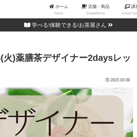
ホーム
店舗・商品
講
Home
Shop&Items
School Le
学べる!体験できる!お茶屋さん
28(火)薬膳茶デザイナー2daysレッ
2023.03.06