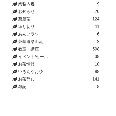
業務内容
9
お知らせ
70
薬膳茶
124
練り切り
11
あんフラワー
6
茶華道柴山流
2
教室・講座
598
イベント/セール
38
お茶情報
10
いろんなお茶
88
お茶辞典
141
雑記
8