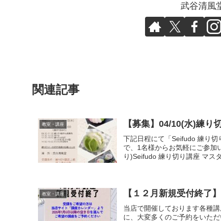
武谷清風
関連記事
【募集】04/10(水)練
教室・講座
下記日程にて「Seifudo 
で、1名様からお気軽にご参加いただ
り)Seifudo 練り切り講座 マスタ.
【１２月新規受付終了】
教室・講座
当店で開催しております各種講
に、大変多くのご予約をいただ