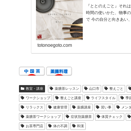
『ととのえごと』それ
時間の使いかた、物事の
で 今の自分と向きあい
totonoegoto.com
教室・講座
薬膳茶レッスン
山口市
整えごと
ワークショップ
整えごと講座
ライフスタイル
季
リラックス
健康管理
薬膳講座
習い事
メン
薬膳茶ワークショップ
症状別薬膳茶
体質チェック
お茶専門店
体の不調
和漢