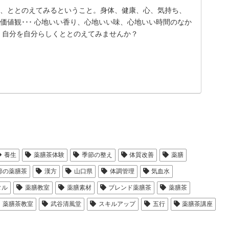
は、ととのえてみるということ。身体、健康、心、気持ち、
価値観･･･ 心地いい香り、心地いい味、心地いい時間のなか
、自分を自分らしくととのえてみませんか？
養生
薬膳茶体験
季節の整え
体質改善
薬膳
節の薬膳茶
漢方
山口県
体調管理
気血水
タル
薬膳教室
薬膳素材
ブレンド薬膳茶
薬膳茶
薬膳茶教室
武谷清風堂
スキルアップ
五行
薬膳茶講座