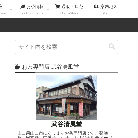
座
お茶情報
通販・卸売
案内地図
sson
Tea Information
OnlineShop
Map
お茶専門店 武谷清風堂
武谷清風堂
山口県山口市にありますお茶専門店です。薬膳
茶、日本茶、中国茶、紅茶、オリジナルティーバ