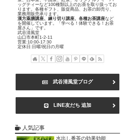
ッグティーなど100種類以上のお茶を取り扱ってお
ります。各種ギフト、販促商品、お茶の卸売り、
業務用販売承ります。
漢方薬膳講座、練り切り講座、各種お茶講座
など
を開催しています。「学べる！体験できる！お茶
屋さん」です。
武谷清風堂
山口市本町1-2-11
営業:10:00-17:30
定休日:日曜/祝日の月曜
武谷清風堂ブログ
LINE友だち 追加
人気記事
水出し番茶の効果効能