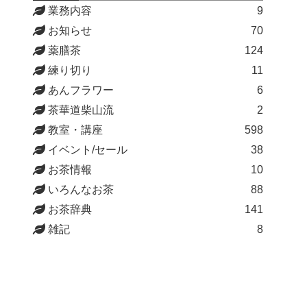
業務内容
9
お知らせ
70
薬膳茶
124
練り切り
11
あんフラワー
6
茶華道柴山流
2
教室・講座
598
イベント/セール
38
お茶情報
10
いろんなお茶
88
お茶辞典
141
雑記
8