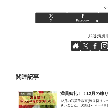
シ
X
Facebook
0
武谷清風
関連記事
満員御礼！！12月の練
教室・講座
12月の和菓子教室(練り切り
ざいました。次回は2020年1