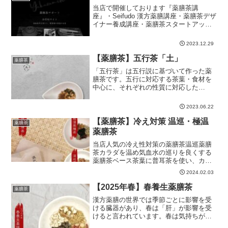
当店で開催しております『薬膳茶講
座』・Seifudo 漢方薬膳講座・薬膳茶デザ
イナー養成講座・薬膳茶スタートアップ
講座の受講者様を対象とした薬膳茶での
起業を目指されている方、起業されてい
2023.12.29
る方に向けたサポートサイトを新たに開
設いたします。当店...
【薬膳茶】五行茶「土」
薬膳茶
「五行茶」は五行説に基づいて作った薬
膳茶です。五行に対応する茶葉・食材を
中心に、それぞれの性質に対応した
「木・火・土・金・水」の５種類の薬膳
茶を店頭及びネットショップで販売して
2023.06.22
おります。五行茶「土」・便通が良くな
い(下痢、便秘)・食欲がない...
【薬膳茶】冷え対策 温巡・極温
薬膳茶
薬膳茶
当店人気の冷え性対策の薬膳茶温巡薬膳
茶カラダを温め気血水の巡りを良くする
薬膳茶ベース茶葉に普耳茶を使い、カラ
ダを温める素材、胃腸の調子を整える助
2024.02.03
けをしてくれる素材、血の巡りを助けて
くれる素材などをブレンドしています。
【2025年春】春養生薬膳茶
薬膳茶
低カフェインで、カラダを...
漢方薬膳の世界では季節ごとに影響を受
ける臓器があり、春は「肝」が影響を受
けると言われています。春は気持ちが陽
気になりますが、その反面、「気」や