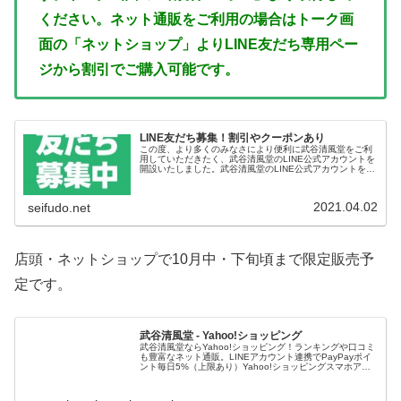
ください。
ネット通販をご利用の場合はトーク画
面の「ネットショップ」よりLINE友だち専用ペー
ジから割引でご購入可能です。
LINE友だち募集！割引やクーポンあり
この度、より多くのみなさにより便利に武谷清風堂をご利
用していただきたく、武谷清風堂のLINE公式アカウントを
開設いたしました。武谷清風堂のLINE公式アカウントを
『友だち追加』しよう！武谷清風堂LINE公式アカウントで
は 通常より値引きされ...
2021.04.02
seifudo.net
店頭・ネットショップで10月中・下旬頃まで限定販売予
定です。
武谷清風堂 - Yahoo!ショッピング
武谷清風堂ならYahoo!ショッピング！ランキングや口コミ
も豊富なネット通販。LINEアカウント連携でPayPayポイ
ント毎日5%（上限あり）Yahoo!ショッピングスマホアプ
リも充実で毎日どこからでも気になる商品をその場でお求
めいただけま...