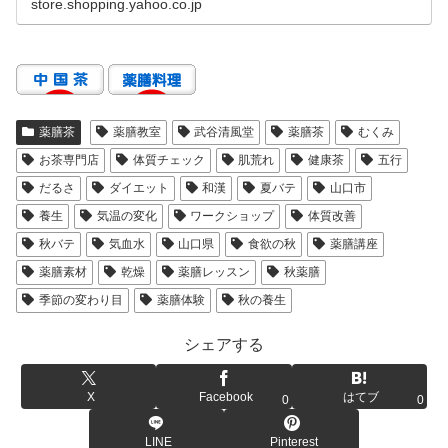
store.shopping.yahoo.co.jp
薬膳茶
薬膳教室
武谷清風堂
薬膳茶
むくみ
お茶専門店
体質チェック
肌荒れ
健康茶
五行
だるさ
ダイエット
和漢
夏バテ
山口市
養生
気温の変化
ワークショップ
体質改善
秋バテ
気血水
山口県
食欲の秋
薬膳講座
薬膳素材
乾燥
薬膳レッスン
秋薬膳
季節の変わり目
薬膳体験
秋の養生
シェアする
X
Facebook
はてブ
0
0
LINE
Pinterest