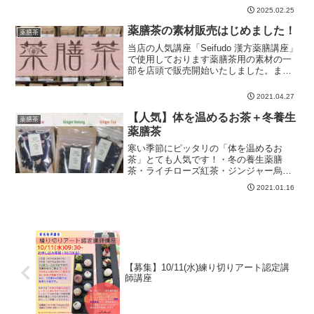
「熱」が上に上りやすく、イライラしや
2025.02.25
すくなったり、ストレスを感じやすくな
ったり、花粉症や鼻づまりも...
薬膳茶の素材販売はじめました！
薬膳茶
当店の人気講座「Seifudo 漢方薬膳講座」
で使用しております薬膳茶用の素材の一
部を店頭で販売開始いたしました。まず
は２５種類での販売開始です。全て少量
パックになっておりますので、 ちょっと
2021.04.27
だけブレンドしたい！ いろいろブレンド
してみたい...
【人気】体を温めるお茶＋冬養生
薬膳茶
薬膳茶
寒い季節にピッタリの「体を温めるお
茶」とても人気です！・冬の養生薬膳
茶・ライチローズ紅茶・ジンジャー烏龍
茶・ジンジャー紅茶今冬用に特別にブレ
2021.01.16
ンドしたお茶です。数量限定で販売して
おります！冬の養生薬膳茶の詳細はこち
らライチローズ紅茶、ジンジャ...
【募集】10/11(水)練り切りアート認定講
師講座